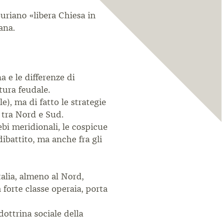
ouriano «libera Chiesa in
iana.
a e le differenze di
tura feudale.
e), ma di fatto le strategie
à tra Nord e Sud.
ebi meridionali, le cospicue
ibattito, ma anche fra gli
talia, almeno al Nord,
forte classe operaia, porta
dottrina sociale della