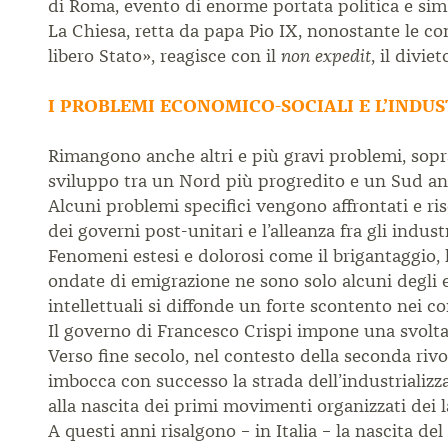
di Roma, evento di enorme portata politica e sim
La Chiesa, retta da papa Pio IX, nonostante le con
libero Stato», reagisce con il
, il divie
non expedit
I PROBLEMI ECONOMICO-SOCIALI E L’INDU
Rimangono anche altri e più gravi problemi, soprat
sviluppo tra un Nord più progredito e un Sud anc
Alcuni problemi specifici vengono affrontati e riso
dei governi post-unitari e l’alleanza fra gli indus
Fenomeni estesi e dolorosi come il brigantaggio, 
ondate di emigrazione ne sono solo alcuni degli e
intellettuali si diffonde un forte scontento nei co
Il governo di Francesco Crispi impone una svolta 
Verso fine secolo, nel contesto della seconda rivo
imbocca con successo la strada dell’industrializz
alla nascita dei primi movimenti organizzati dei l
A questi anni risalgono – in Italia – la nascita de