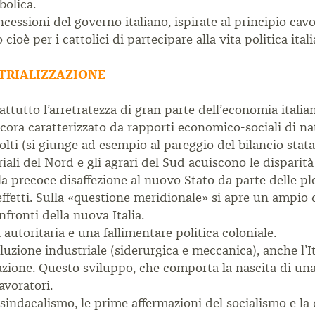
bolica.
cessioni del governo italiano, ispirate al principio cav
to cioè per i cattolici di partecipare alla vita politica ital
STRIALIZZAZIONE
tutto l’arretratezza di gran parte dell’economia italian
ora caratterizzato da rapporti economico-sociali di na
lti (si giunge ad esempio al pareggio del bilancio statal
triali del Nord e gli agrari del Sud acuiscono le disparit
la precoce disaffezione al nuovo Stato da parte delle pl
ffetti. Sulla «questione meridionale» si apre un ampio d
nfronti della nuova Italia.
autoritaria e una fallimentare politica coloniale.
luzione industriale (siderurgica e meccanica), anche l’I
azione. Questo sviluppo, che comporta la nascita di una 
avoratori.
l sindacalismo, le prime affermazioni del socialismo e la 