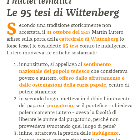
I nuclei tematici
Le 95 tesi di Wittenberg
S
econdo una tradizione storicamente non
accertata, il
31 ottobre del 1517
Martin Lutero
affisse sulla porta della
cattedrale di Wittenberg
(o
forse lesse) le cosiddette
95 tesi
contro le indulgenze.
Lutero muoveva tre critiche sostanziali:
innanzitutto, si appellava al
sentimento
nazionale del popolo tedesco
che considerava
povero e austero,
offeso dallo sfruttamento e
dalle ostentazioni della curia papale
, centro di
potere straniero;
in secondo luogo, metteva in dubbio l’intervento
del papa sul
purgatorio
: se il pontefice – chiedeva
polemicamente Lutero – aveva la facoltà di
liberare le anime dal purgatorio, perché non
provvedeva svuotando quel luogo di pene?
infine, attaccava la pratica delle
indulgenze
.
Lutero, infatti, negava che i santi avessero la