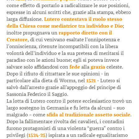
come effetto di portarlo a radicalizzare le sue posizioni,
espresse in alcuni scritti che, grazie alla stampa, ebbero
larga diffusione.
Lutero contestava il ruolo stesso
della Chiesa come mediatrice tra individuo e Dio
;
inoltre propugnava un
rapporto diretto con il
Creatore
, di cui venivano esaltate l’onnipotenza e
l’onniscienza, ritenute incompatibili con la libera
volontà dell’individuo e la sua pretesa di meritarsi il
paradiso con le azioni buone; egli si poteva invece
salvare solo affidandosi con
fede
alla
grazia
celeste.
Dopo il rifiuto di ritrattare le sue opinioni - in
particolare alla dieta di Worms, nel
1521
- Lutero si
salvò dall’arresto grazie all’appoggio del principe di
Sassonia Federico il Saggio.
La lotta di Lutero contro il potere ecclesiastico trovò un
largo sostegno in Germania e fu letta da alcuni – suo
malgrado – come
sfida al tradizionale assetto sociale
.
Dopo la fallimentare rivolta dei cavalieri, i contadini
furono protagonisti di una violenta “guerra” contro i
privilegi (
1524-25
) ispirata a un radicale egualitarismo