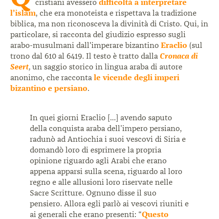
cristiani avessero
difficoltà a interpretare
l’islam
, che era monoteista e rispettava la tradizione
biblica, ma non riconosceva la divinità di Cristo. Qui, in
particolare, si racconta del giudizio espresso sugli
arabo-musulmani dall'imperare bizantino
Eraclio
(sul
trono dal 610 al 6419. Il testo è tratto dalla
Cronaca di
Seert
,
un saggio storico in lingua araba di autore
anonimo, che racconta
le vicende degli imperi
bizantino e persiano
.
In quei giorni Eraclio […] avendo saputo
della conquista araba dell’impero persiano,
radunò ad Antiochia i suoi vescovi di Siria e
domandò loro di esprimere la propria
opinione riguardo agli Arabi che erano
appena apparsi sulla scena, riguardo al loro
regno e alle allusioni loro riservate nelle
Sacre Scritture. Ognuno disse il suo
pensiero. Allora egli parlò ai vescovi riuniti e
ai generali che erano presenti: “
Questo