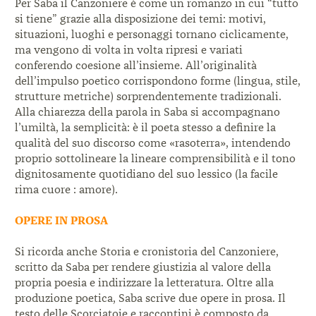
Per Saba il Canzoniere è come un romanzo in cui “tutto
si tiene” grazie alla disposizione dei temi: motivi,
situazioni, luoghi e personaggi tornano ciclicamente,
ma vengono di volta in volta ripresi e variati
conferendo coesione all’insieme. All’originalità
dell’impulso poetico corrispondono forme (lingua, stile,
strutture metriche) sorprendentemente tradizionali.
Alla chiarezza della parola in Saba si accompagnano
l’umiltà, la semplicità: è il poeta stesso a definire la
qualità del suo discorso come «rasoterra», intendendo
proprio sottolineare la lineare comprensibilità e il tono
dignitosamente quotidiano del suo lessico (la facile
rima cuore : amore).
OPERE IN PROSA
Si ricorda anche Storia e cronistoria del Canzoniere,
scritto da Saba per rendere giustizia al valore della
propria poesia e indirizzare la letteratura. Oltre alla
produzione poetica, Saba scrive due opere in prosa. Il
testo delle Scorciatoie e raccontini è composto da