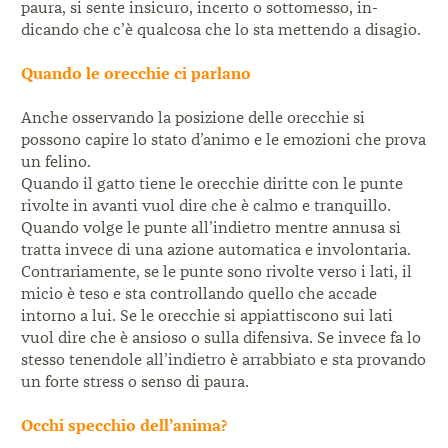
paura, si sente insicuro, incerto o sottomesso, in-
dicando che c’è qualcosa che lo sta mettendo a disagio.
Quando le orecchie ci parlano
Anche osservando la posizione delle orecchie si
possono capire lo
stato d’animo e le emozioni che prova
un felino.
Quando il gatto tiene le orecchie diritte con le punte
rivolte in
avanti vuol dire che è calmo e tranquillo.
Quando volge le pun
te all’indietro mentre annusa si
tratta invece di una azione auto
matica e involontaria.
Contrariamente, se le punte sono rivolte
verso i lati, il
micio è teso e sta controllando quello che ac
cade
intorno a lui. Se le orecchie si appiattiscono sui lati
vuol dire che è ansioso o sulla difensiva. Se invece fa lo
stesso tenendole all’indietro è arrabbiato e sta provan
do
un forte stress o senso di paura.
Occhi specchio dell’anima?