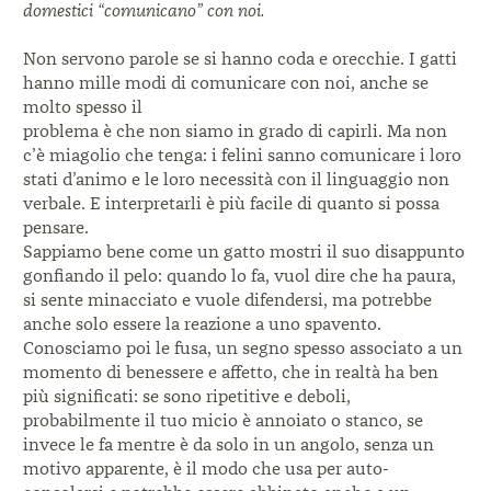
domestici “comunicano” con noi.
N
on servono parole se si hanno coda e orecchie. I gatti
hanno
mille modi di comunicare con noi, anche se
molto spesso il
problema è che non siamo in grado di capirli. Ma non
c’è miagolio
che tenga: i felini sanno comunicare i loro
stati d’animo e le loro
necessità con il linguaggio non
verbale. E interpretarli è più facile
di quanto si possa
pensare.
Sappiamo bene come un gatto mostri il suo disappunto
gonfian
do il pelo: quando lo fa, vuol dire che ha paura,
si sente minaccia
to e vuole difendersi, ma potrebbe
anche solo essere la reazione a
uno spavento.
Conosciamo poi le fusa, un segno spesso associato
a un
momento di benessere e affetto, che in realtà ha ben
più si
gnificati: se sono ripetitive e deboli,
probabilmente il tuo micio è
annoiato o stanco, se
invece le fa mentre è da solo in un angolo,
senza un
motivo apparente, è il modo che usa per auto-