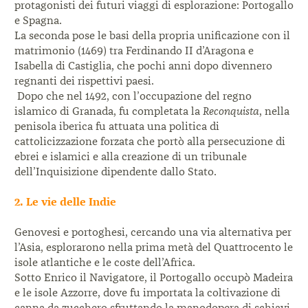
protagonisti dei futuri viaggi di esplorazione: Portogallo
e Spagna.
La seconda pose le basi della propria unificazione con il
matrimonio (1469) tra Ferdinando II d’Aragona e
Isabella di Castiglia, che pochi anni dopo divennero
regnanti dei rispettivi paesi.
Dopo che nel 1492, con l’occupazione del regno
islamico di Granada, fu completata la
Reconquista
, nella
penisola iberica fu attuata una politica di
cattolicizzazione forzata che portò alla persecuzione di
ebrei e islamici e alla creazione di un tribunale
dell’Inquisizione dipendente dallo Stato.
2. Le vie delle Indie
Genovesi e portoghesi, cercando una via alternativa per
l’Asia, esplorarono nella prima metà del Quattrocento le
isole atlantiche e le coste dell’Africa.
Sotto Enrico il Navigatore, il Portogallo occupò Madeira
e le isole Azzorre, dove fu importata la coltivazione di
canna da zucchero sfruttando la manodopera di schiavi