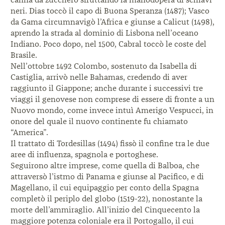
neri. Dias toccò il capo di Buona Speranza (1487); Vasco
da Gama circumnavigò l’Africa e giunse a Calicut (1498),
aprendo la strada al dominio di Lisbona nell’oceano
Indiano. Poco dopo, nel 1500, Cabral toccò le coste del
Brasile.
Nell’ottobre 1492 Colombo, sostenuto da Isabella di
Castiglia, arrivò nelle Bahamas, credendo di aver
raggiunto il Giappone; anche durante i successivi tre
viaggi il genovese non comprese di essere di fronte a un
Nuovo mondo, come invece intuì Amerigo Vespucci, in
onore del quale il nuovo continente fu chiamato
“America”.
Il trattato di Tordesillas (1494) fissò il confine tra le due
aree di influenza, spagnola e portoghese.
Seguirono altre imprese, come quella di Balboa, che
attraversò l’istmo di Panama e giunse al Pacifico, e di
Magellano, il cui equipaggio per conto della Spagna
completò il periplo del globo (1519-22), nonostante la
morte dell’ammiraglio. All’inizio del Cinquecento la
maggiore potenza coloniale era il Portogallo, il cui