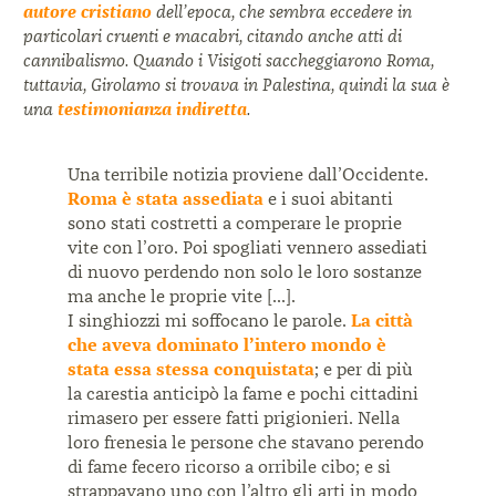
autore cristiano
dell’epoca, che sembra eccedere in
particolari cruenti e macabri, citando anche atti di
cannibalismo. Quando i Visigoti saccheggiarono Roma,
tuttavia, Girolamo si trovava in Palestina, quindi la sua è
una
testimonianza indiretta
.
Una terribile notizia proviene dall’Occidente.
Roma è stata assediata
e i suoi abitanti
sono stati costretti a comperare le proprie
vite con l’oro. Poi spogliati vennero assediati
di nuovo perdendo non solo le loro sostanze
ma anche le proprie vite [...].
I singhiozzi mi soffocano le parole.
La città
che aveva dominato l’intero mondo è
stata essa stessa conquistata
; e per di più
la carestia anticipò la fame e pochi cittadini
rimasero per essere fatti prigionieri. Nella
loro frenesia le persone che stavano perendo
di fame fecero ricorso a orribile cibo; e si
strappavano uno con l’altro gli arti in modo