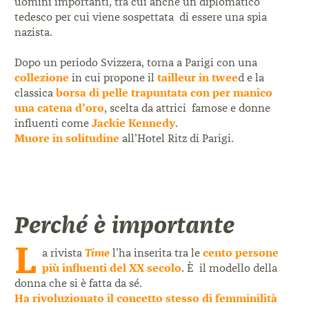
uomini importanti, tra cui anche un diplomatico
tedesco per cui viene sospettata di essere una spia
nazista.
Dopo un periodo Svizzera, torna a Parigi con una
collezione
in cui propone il
tailleur in twee
d e la
classica
borsa di pelle trapuntata con per manico
una catena d’oro
, scelta da attrici famose e donne
influenti come
Jackie Kennedy
.
Muore in solitudine
all'Hotel Ritz di Parigi.
Perché è importante
L
a rivista
Time
l’ha inserita tra le
cento persone
più influenti del XX secolo
. È il modello della
donna che si è fatta da sé.
Ha rivoluzionato
il concetto stesso di femminilità