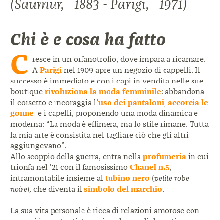
(Saumur, 1883 - Parigi, 1971)
Chi è e cosa ha fatto
C
resce in un orfanotrofio, dove impara a ricamare.
A
Parigi
nel 1909 apre un negozio di cappelli. Il
successo è immediato e con i capi in vendita nelle sue
boutique
rivoluziona la moda femminile
: abbandona
il corsetto e incoraggia l’
uso dei pantaloni
,
accorcia le
gonne
e i capelli, proponendo una moda dinamica e
moderna: “La moda è effimera, ma lo stile rimane. Tutta
la mia arte è consistita nel tagliare ciò che gli altri
aggiungevano”.
Allo scoppio della guerra, entra nella
profumeria
in cui
trionfa nel ’21 con il famosissimo
Chanel n.5
,
intramontabile insieme al
tubino nero
(
petite robe
noire
), che diventa il
simbolo del marchio
.
La sua vita personale è ricca di relazioni amorose con