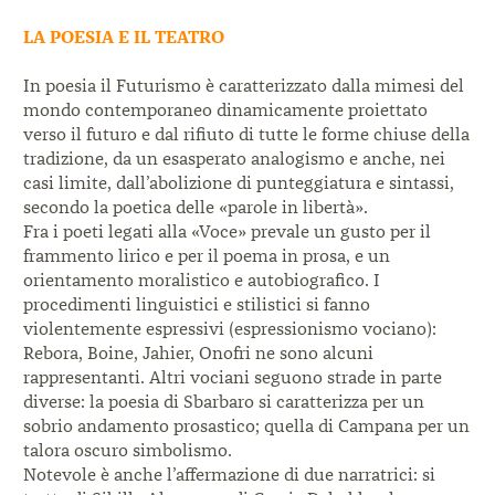
LA POESIA E IL TEATRO
In poesia il Futurismo è caratterizzato dalla mimesi
del
mondo contemporaneo dinamicamente
proiettato
verso il futuro e dal rifiuto di tutte le
forme chiuse della
tradizione, da un esasperato
analogismo e anche, nei
casi limite, dall’abolizione
di punteggiatura e sintassi,
secondo la poetica delle
«parole in libertà».
Fra i poeti legati alla «Voce» prevale un gusto
per il
frammento lirico e per il poema in prosa,
e un
orientamento moralistico e autobiografico.
I
procedimenti linguistici e stilistici si fanno
violentemente espressivi (espressionismo vociano):
Rebora, Boine, Jahier, Onofri ne sono alcuni
rappresentanti. Altri vociani seguono strade in parte
diverse: la poesia di Sbarbaro si caratterizza per un
sobrio andamento prosastico; quella di Campana per
un
talora oscuro simbolismo.
Notevole è anche l’affermazione di due narratrici:
si