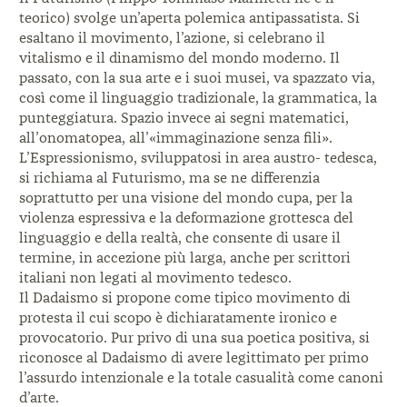
teorico) svolge un’aperta polemica antipassatista.
Si
esaltano il movimento, l’azione, si celebrano il
vitalismo e il dinamismo del mondo moderno.
Il
passato, con la sua arte e i suoi musei, va spazzato
via,
così come il linguaggio tradizionale, la grammatica,
la
punteggiatura. Spazio invece ai segni matematici,
all’onomatopea, all’«immaginazione senza fili».
L’Espressionismo, sviluppatosi in area austro-
tedesca,
si richiama al Futurismo, ma se ne
differenzia
soprattutto per una visione del mondo
cupa, per la
violenza espressiva e la deformazione
grottesca del
linguaggio e della realtà, che consente
di usare il
termine, in accezione più larga, anche per
scrittori
italiani non legati al movimento tedesco.
Il Dadaismo si propone come tipico movimento
di
protesta il cui scopo è dichiaratamente ironico e
provocatorio. Pur privo di una sua poetica positiva, si
riconosce al Dadaismo di avere legittimato per primo
l’assurdo intenzionale e la totale casualità come canoni
d’arte.