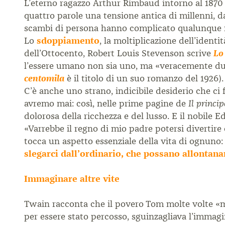
L’eterno ragazzo Arthur Rimbaud intorno al 1870 
quattro parole una tensione antica di millenni, da
scambi di persona hanno complicato qualunque me
Lo
sdoppiamento
, la moltiplicazione dell’ident
dell’Ottocento, Robert Louis Stevenson scrive
Lo
l’essere umano non sia uno, ma «veracemente due»
centomila
è il titolo di un suo romanzo del 1926).
C’è anche uno strano, indicibile desiderio che ci
avremo mai: così, nelle prime pagine de
Il princip
dolorosa della ricchezza e del lusso. E il nobile E
«Varrebbe il regno di mio padre potersi divertire c
tocca un aspetto essenziale della vita di ognuno: 
slegarci dall’ordinario, che possano allontanar
Immaginare altre vite
Twain racconta che il povero Tom molte volte «me
per essere stato percosso, sguinzagliava l’immagi