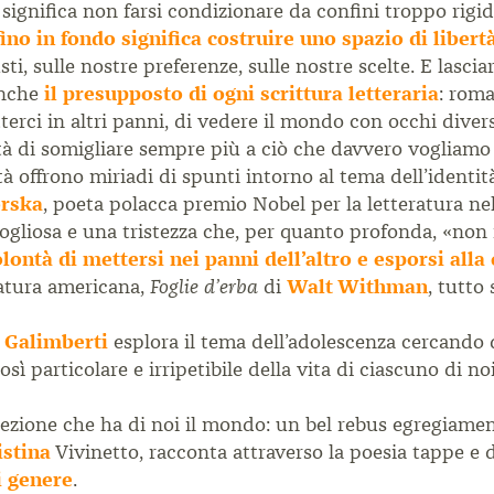
significa non farsi condizionare da confini troppo rigid
fino in fondo significa costruire uno spazio di libertà
sti, sulle nostre preferenze, sulle nostre scelte. E lasci
 anche
il presupposto di ogni scrittura letteraria
: roma
tterci in altri panni, di vedere il mondo con occhi dive
tà di somigliare sempre più a ciò che davvero vogliamo 
à offrono miriadi di spunti intorno al tema dell’identit
rska
, poeta polacca premio Nobel per la letteratura nel
ogliosa e una tristezza che, per quanto profonda, «non f
lontà di mettersi nei panni dell’altro e esporsi alla 
ratura americana,
di
Walt Withman
, tutto
Foglie d’erba
 Galimberti
esplora il tema dell’adolescenza cercando 
sì particolare e irripetibile della vita di ciascuno di no
rcezione che ha di noi il mondo: un bel rebus egregiame
istina
Vivinetto, racconta attraverso la poesia tappe e di
i genere
.