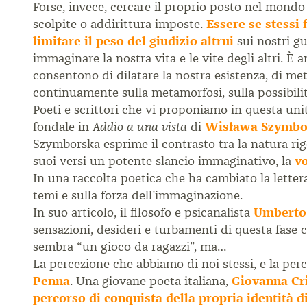
Forse, invece, cercare il proprio posto nel mondo 
scolpite o addirittura imposte.
Essere se stessi 
limitare il peso del giudizio altrui
sui nostri gu
immaginare la nostra vita e le vite degli altri. È
consentono di dilatare la nostra esistenza, di me
continuamente sulla metamorfosi, sulla possibili
Poeti e scrittori che vi proponiamo in questa unit
fondale in
di
Wisława Szymbo
Addio a una vista
Szymborska esprime il contrasto tra la natura rig
suoi versi un potente slancio immaginativo, la
vo
In una raccolta poetica che ha cambiato la lette
temi e sulla forza dell’immaginazione.
In suo articolo, il filosofo e psicanalista
Umberto
sensazioni, desideri e turbamenti di questa fase co
sembra “un gioco da ragazzi”, ma…
La percezione che abbiamo di noi stessi, e la pe
Penna
. Una giovane poeta italiana,
Giovanna Cr
percorso di conquista della propria identità d