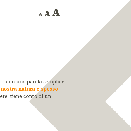
o – con una parola semplice
 nostra natura e spesso
ere, tiene conto di un