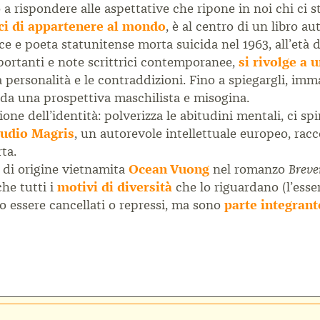
 rispondere alle aspettative che ripone in noi chi ci st
ci di appartenere al mondo
, è al centro di un libro a
rice e poeta statunitense morta suicida nel 1963, all’età d
portanti e note scrittrici contemporanee,
si rivolge a 
la personalità e le contraddizioni. Fino a spiegargli, i
 da una prospettiva maschilista e misogina.
ione dell’identità: polverizza le abitudini mentali, ci sp
audio Magris
, un autorevole intellettuale europeo, rac
ta.
e di origine vietnamita
Ocean Vuong
nel romanzo
Breve
che tutti i
motivi di diversità
che lo riguardano (l’esser
o essere cancellati o repressi, ma sono
parte integrant