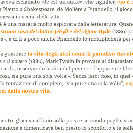
aveva esclamato «Je est un autre», che significa
«io è 
 Plauto a Shakespeare, da Molière a Pirandello, il gioco
ssa in scena della vita.
ità è una materia molto esplorata dalla letteratura. Quan
 strano caso del dottor Jekyll e del signor Hyde
(1886) pa
, e di lì a poco anche Pirandello lo moltiplicherà per 
 fa guardare
la vita degli altri come il paradiso che 
(1882), Mark Twain fa provare al disgrazia
e e il povero
doardo, osservando la vita del povero – l’apparente liber
osì, sia pure una sola volta!». Senza farci caso, in quel
la tentazione di compiere, “sia pure una sola volta”,
es
ci dalla nostra vita
.
ntre giaceva al buio sulla poca e scomoda paglia, sta
nazione e dimenticava ben presto lo sconforto e le soff