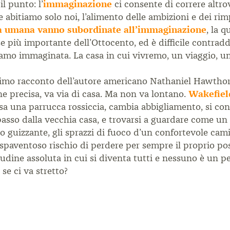
il punto: l’
immaginazione
ci consente di correre altro
che abitiamo solo noi, l’alimento delle ambizioni e dei rim
ima umana vanno subordinate all’immaginazione
, la q
se più importante dell’Ottocento, ed è difficile contrad
amo immaginata. La casa in cui vivremo, un viaggio, una
simo racconto dell’autore americano Nathaniel Hawthor
 precisa, va via di casa. Ma non va lontano.
Wakefield
ossa una parrucca rossiccia, cambia abbigliamento, si con
passo dalla vecchia casa, e trovarsi a guardare come un 
ichio guizzante, gli sprazzi di fuoco d’un confortevole ca
«spaventoso rischio di perdere per sempre il proprio po
udine assoluta in cui si diventa tutti e nessuno è un p
se ci va stretto?