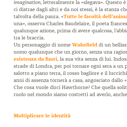
, letteralmente la «slegava». Questo è 
imagination
ci distrae dagli altri e da noi stessi, è la stanza 
talvolta della paura. «
Tutte le facoltà dell’an
una», osserva Charles Baudelaire, il poeta france
qualunque azione, prima di avere qualcosa, l’abbi
tra le braccia.
Un personaggio di nome
Wakefield
di un bellis
uomo qualunque che un giorno, senza una ragione
esistenza da fuori
, la sua vita senza di lui. Ind
strade di Londra, per poi tornare ogni sera a un 
salotto a piano terra, il rosso bagliore e il lucc
anni di assenza tornerà a casa, angosciato dallo 
Che cosa vuole dirci Hawthorne? Che quella solit
ruolo nel mondo siamo costretti ad averlo, anche 
Moltiplicare le identità