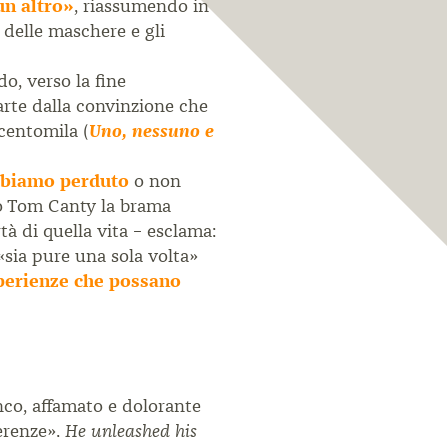
un altro»
, riassumendo in
 delle maschere e gli
do, verso la fine
rte dalla convinzione che
centomila (
Uno, nessuno e
abbiamo perduto
o non
to Tom Canty la brama
tà di quella vita – esclama:
 «sia pure una sola volta»
perienze che possano
nco, affamato e dolorante
erenze».
He unleashed his