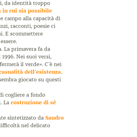
i, da identità troppo
 in cui sia possibile
are campo alla capacità di
nzi, racconti, poesie ci
rsi. E scommettere
essere.
à. La primavera fa da
 1996. Nei suoi versi,
ermerà il verde». C’è nei
casualità dell’esistenza
.
 sembra giocato su questi
di cogliere a fondo
i. La
costruzione di sé
nte sintetizzato da
Sandro
fficoltà nel delicato