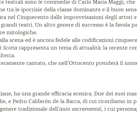
te teatrali sono le commedie di Carlo
Maria Maggi, che u
one tra
le ipocrisie della classe dominante e il buon sen
ata nel Cinquecento dalle improvvisazioni degli
attori 
 grandi teatri. Un altro
genere di successo è la favola p
ere
mitologiche.
alla scena ed è ancora fedele alle codificazioni
cinquece
rappresenta
un tema di attualità: la recente 
i Scotia
lterra.
teramente cantato, che nell’Ottocento prenderà il
nome 
liane, ha una grande efficacia scenica.
Due dei suoi mas
die,
e Pedro Calderón de la Barca, di cui ricordiamo
in p
 genere tradizionale
dell’
, i cui person
auto sacramental