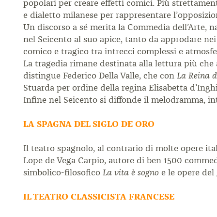
popolari per creare effetti comici.
Più strettamen
e
dialetto milanese per rappresentare l’opposizi
Un discorso a sé merita la Commedia dell’Arte,
n
nel Seicento al suo
apice, tanto da approdare nei
comico e tragico tra intrecci complessi e atmosf
La tragedia rimane destinata alla lettura più che
distingue Federico
Della Valle, che con
La Reina d
Stuarda per ordine della regina Elisabetta
d’Inghi
Infine nel Seicento si diffonde il melodramma,
in
LA SPAGNA DEL SIGLO DE ORO
Il teatro spagnolo, al contrario di molte opere
ita
Lope
de Vega Carpio, autore di ben 1500 comme
simbolico-filosofico
e le opere del
La vita è sogno
IL TEATRO CLASSICISTA FRANCESE