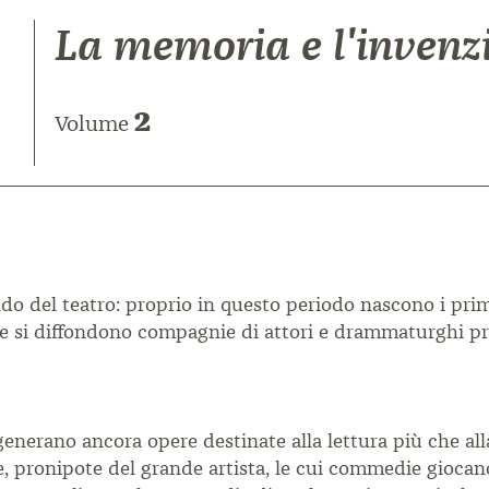
La memoria e l'invenz
2
Volume
ondo
del teatro: proprio in questo periodo nascono
i prim
 e si diffondono
compagnie di attori e drammaturghi pro
generano ancora opere destinate alla lettura più
che all
e, pronipote
del grande artista, le cui commedie gioca