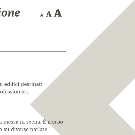
ione
i edifici destinati
fessionisti.
a messa in scena. È il caso
no su
diverse parlate