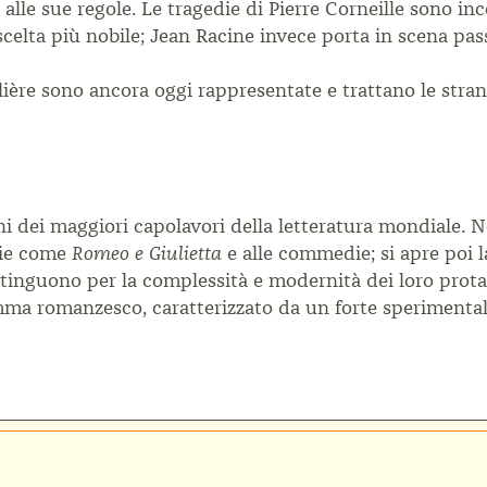
e
alle sue regole. Le tragedie di Pierre Corneille sono
inc
scelta più nobile; Jean Racine
invece porta in scena pa
ière sono ancora oggi rappresentate e trattano
le stra
ni
dei maggiori capolavori della letteratura mondiale.
N
die come
e alle commedie; si apre poi 
Romeo
e Giulietta
istinguono per la complessità
e modernità dei loro prota
ma romanzesco, caratterizzato da un forte
sperimenta