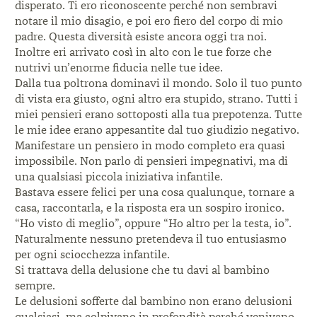
disperato. Ti ero riconoscente perché non sembravi
notare il mio disagio, e poi ero fiero del corpo di mio
padre. Questa diversità esiste ancora oggi tra noi.
Inoltre eri arrivato così in alto con le tue forze che
nutrivi un’enorme fiducia nelle tue idee.
Dalla tua poltrona dominavi il mondo. Solo il tuo punto
di vista era giusto, ogni altro era stupido, strano. Tutti i
miei pensieri erano sottoposti alla tua prepotenza. Tutte
le mie idee erano appesantite dal tuo giudizio negativo.
Manifestare un pensiero in modo completo era quasi
impossibile. Non parlo di pensieri impegnativi, ma di
una qualsiasi piccola iniziativa infantile.
Bastava essere felici per una cosa qualunque, tornare a
casa, raccontarla, e la risposta era un sospiro ironico.
“Ho visto di meglio”, oppure “Ho altro per la testa, io”.
Naturalmente nessuno pretendeva il tuo entusiasmo
per ogni sciocchezza infantile.
Si trattava della delusione che tu davi al bambino
sempre.
Le delusioni sofferte dal bambino non erano delusioni
qualsiasi, ma colpivano in profondità perché venivano