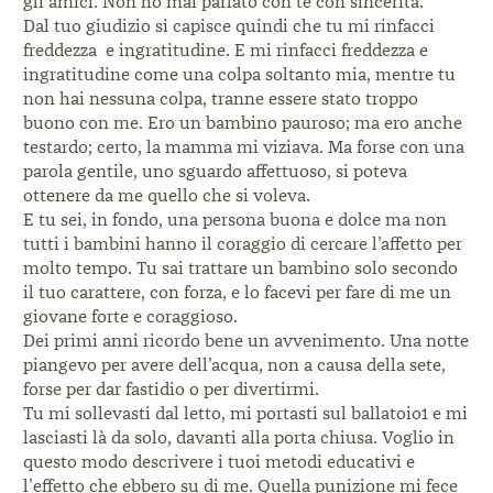
gli amici. Non ho mai parlato con te con sincerità.
Dal tuo giudizio si capisce quindi che tu mi rinfacci
freddezza e ingratitudine. E mi rinfacci freddezza e
ingratitudine come una colpa soltanto mia, mentre tu
non hai nessuna colpa, tranne essere stato troppo
buono con me. Ero un bambino pauroso; ma ero anche
testardo; certo, la mamma mi viziava. Ma forse con una
parola gentile, uno sguardo affettuoso, si poteva
ottenere da me quello che si voleva.
E tu sei, in fondo, una persona buona e dolce ma non
tutti i bambini hanno il coraggio di cercare l’affetto per
molto tempo. Tu sai trattare un bambino solo secondo
il tuo carattere, con forza, e lo facevi per fare di me un
giovane forte e coraggioso.
Dei primi anni ricordo bene un avvenimento. Una notte
piangevo per avere dell’acqua, non a causa della sete,
forse per dar fastidio o per divertirmi.
Tu mi sollevasti dal letto, mi portasti sul ballatoio1 e mi
lasciasti là da solo, davanti alla porta chiusa. Voglio in
questo modo descrivere i tuoi metodi educativi e
l’effetto che ebbero su di me. Quella punizione mi fece