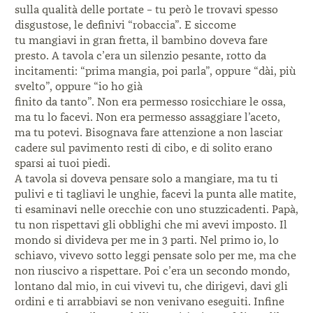
sulla qualità delle portate – tu però le trovavi spesso
disgustose, le definivi “robaccia”. E siccome
tu mangiavi in gran fretta, il bambino doveva fare
presto. A tavola c’era un silenzio pesante, rotto da
incitamenti: “prima mangia, poi parla”, oppure “dài, più
svelto”, oppure “io ho già
finito da tanto”. Non era permesso rosicchiare le ossa,
ma tu lo facevi. Non era permesso assaggiare l’aceto,
ma tu potevi. Bisognava fare attenzione a non lasciar
cadere sul pavimento resti di cibo, e di solito erano
sparsi ai tuoi piedi.
A tavola si doveva pensare solo a mangiare, ma tu ti
pulivi e ti tagliavi le unghie, facevi la punta alle matite,
ti esaminavi nelle orecchie con uno stuzzicadenti. Papà,
tu non rispettavi gli obblighi che mi avevi imposto. Il
mondo si divideva per me in 3 parti. Nel primo io, lo
schiavo, vivevo sotto leggi pensate solo per me, ma che
non riuscivo a rispettare. Poi c’era un secondo mondo,
lontano dal mio, in cui vivevi tu, che dirigevi, davi gli
ordini e ti arrabbiavi se non venivano eseguiti. Infine