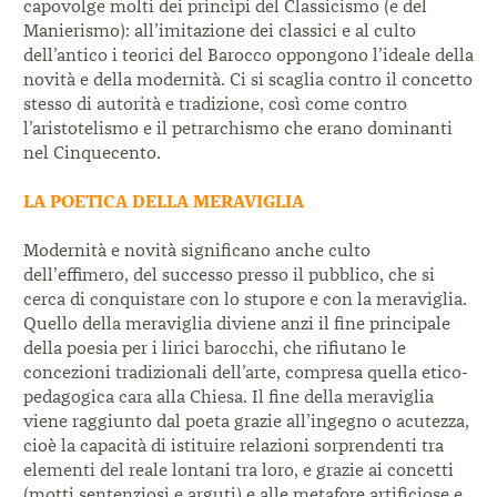
capovolge molti dei princìpi
del Classicismo (e del
Manierismo):
all’imitazione dei classici e al culto
dell’antico
i teorici del Barocco oppongono l’ideale della
novità e della modernità. Ci si scaglia contro il
concetto
stesso di autorità e tradizione, così come
contro
l’aristotelismo e il petrarchismo che erano
dominanti
nel Cinquecento.
LA POETICA DELLA MERAVIGLIA
Modernità e novità significano anche culto
dell’effimero, del successo presso il pubblico, che
si
cerca di conquistare con lo stupore e con la
meraviglia.
Quello della meraviglia diviene anzi
il fine principale
della poesia per i lirici barocchi,
che rifiutano le
concezioni tradizionali dell’arte,
compresa quella etico-
pedagogica cara alla Chiesa.
Il fine della meraviglia
viene raggiunto dal poeta
grazie all’ingegno o acutezza,
cioè la capacità di
istituire relazioni sorprendenti tra
elementi del
reale lontani tra loro, e grazie ai concetti
(motti
sentenziosi e arguti) e alle metafore artificiose e