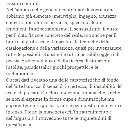
misura comuni.
Nell’ambito delle generali coordinate di poetica
che
abbiamo già elencato (meraviglia, ingegno,
acutezza,
concetti, metafore e bizzarria) spiccano
alcuni
fenomeni: l’antipetrarchismo, il sensualismo,
il gusto
per il dato fisico e concreto del reale, ma
anche per il
brutto, il grottesco e il macabro; le
tecniche della
catalogazione e della variazione, quasi
per inventariare
tutte le possibili situazioni e tutti
i possibili oggetti di
poesia; e ancora il gusto della
ricerca di situazioni
insolite, paradossali; i giochi
prospettici e le
metamorfosi.
Questi dati rivelano una delle caratteristiche di
fondo
dell’arte barocca: il senso di incertezza, di
instabilità del
reale, di precarietà della condizione
umana che, anche
se non si esprime in forme cupe
e drammatiche ma
apparentemente giocose, non è
per questo meno vero e
intenso. Dietro la maschera
dell’intrattenimento e
dell’arguzia si intravedono
tutte le inquietudini di
quest’epoca.