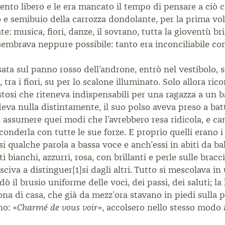
o libero e le era mancato il tempo di pensare a ciò ch
to e semibuio della carrozza dondolante, per la prima 
ate: musica, fiori, danze, il sovrano, tutta la gioventù b
sembrava neppure possibile: tanto era inconciliabile con
ta sul panno rosso dell’androne, entrò nel vestibolo, si 
tra i fiori, su per lo scalone illuminato. Solo allora r
osi che riteneva indispensabili per una ragazza a un ba
deva nulla distintamente, il suo polso aveva preso a bat
va assumere quei modi che l’avrebbero resa ridicola, e 
onderla con tutte le sue forze. E proprio quelli erano i
 qualche parola a bassa voce e anch’essi in abiti da ball
 bianchi, azzurri, rosa, con brillanti e perle sulle bracci
sciva a distinguer[1]si dagli altri. Tutto si mescolava in
ò il brusio uniforme delle voci, dei passi, dei saluti; la 
ona di casa, che già da mezz’ora stavano in piedi sulla 
no: «
», accolsero nello stesso modo 
Charmé de vous voir