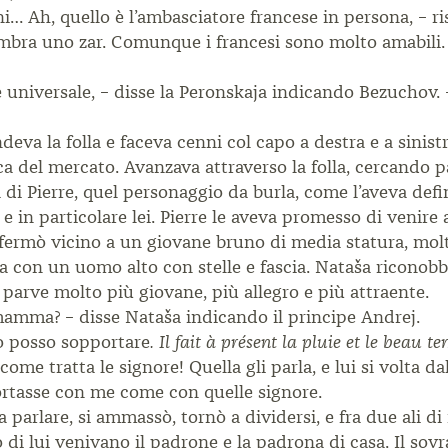
oni… Ah, quello è l’ambasciatore francese in persona, – 
embra uno zar. Comunque i francesi sono molto amabili.
e universale, – disse la Peronskaja indicando Bezuchov. 
eva la folla e faceva cenni col capo a destra e a sinist
ca del mercato. Avanzava attraverso la folla, cercando
 di Pierre, quel personaggio da burla, come l’aveva defi
 e in particolare lei. Pierre le aveva promesso di venire a
 fermò vicino a un giovane bruno di media statura, molt
ava con un uomo alto con stelle e fascia. Nataša ricono
 parve molto più giovane, più allegro e più attraente.
mamma? – disse Nataša indicando il principe Andrej.
lo posso sopportare
. Il fait à présent la pluie et le beau t
e tratta le signore! Quella gli parla, e lui si volta dall
mportasse con me come con quelle signore.
 parlare, si ammassò, tornò a dividersi, e fra due ali d
o di lui venivano il padrone e la padrona di casa. Il so