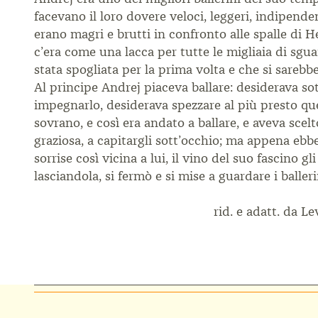
facevano il loro dovere veloci, leggeri, indipendenti
erano magri e brutti in confronto alle spalle di H
c’era come una lacca per tutte le migliaia di sg
stata spogliata per la prima volta e che si sareb
Al principe Andrej piaceva ballare: desiderava sottr
impegnarlo, desiderava spezzare al più presto quel
sovrano, e così era andato a ballare, e aveva scel
graziosa, a capitargli sott’occhio; ma appena ebbe 
sorrise così vicina a lui, il vino del suo fascino g
lasciandola, si fermò e si mise a guardare i balleri
rid. e adatt. da Le