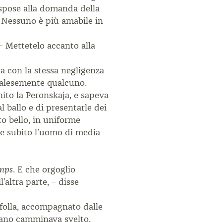
rispose alla domanda della
 Nessuno è più amabile in
– Mettetelo accanto alla
ra con la stessa negligenza
 palesemente qualcuno.
nito la Peronskaja, e sapeva
l ballo e di presentarle dei
o bello, in uniforme
bbe subito l’uomo di media
. E che orgoglio
emps
’altra parte, – disse
i folla, accompagnato dalle
vrano camminava svelto,