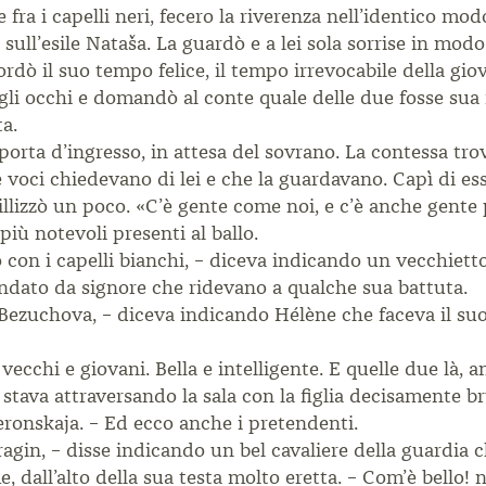
fra i capelli neri, fecero la riverenza nell’identico mod
ull’esile Nataša. La guardò e a lei sola sorrise in modo
ordò il suo tempo felice, il tempo irrevocabile della gio
i occhi e domandò al conte quale delle due fosse sua f
ta.
 porta d’ingresso, in attesa del sovrano. La contessa trov
 voci chiedevano di lei e che la guardavano. Capì di ess
illizzò un poco. «C’è gente come noi, e c’è anche gente
iù notevoli presenti al ballo.
o con i capelli bianchi, – diceva indicando un vecchiet
ondato da signore che ridevano a qualche sua battuta.
a Bezuchova, – diceva indicando Hélène che faceva il suo
cchi e giovani. Bella e intelligente. E quelle due là, a
tava attraversando la sala con la figlia decisamente br
Peronskaja. – Ed ecco anche i pretendenti.
ragin, – disse indicando un bel cavaliere della guardia 
 dall’alto della sua testa molto eretta. – Com’è bello! 