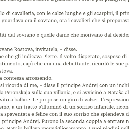
 di cavalleria, con le calze lunghe e gli scarpini, il pr
 guardava ora il sovrano, ora i cavalieri che si prepara
diti dal sovrano e quelle dame che morivano dal desideri
iovane Rostova, invitatela, – disse.
e che gli indicava Pierre. Il volto disperato, sospeso di
timento, capì che era una debuttante, ricordò le sue par
stova.
la contessa arrossendo.
a si ricorda di me, – disse il principe Andrej con un in
Peronskaja sulla sua villania, e si avvicinò a Nataša al
vito a ballare. Le propose un giro di valzer. L’espressio
mo, a un tratto s’illuminò di un sorriso infantile, ricono
 spaventata e felice con il suo sorriso che splendeva di
l principe Andrej. Furono la seconda coppia a entrare ne
o. Nataša ballava meravigliosamente. I suoi piedini nell