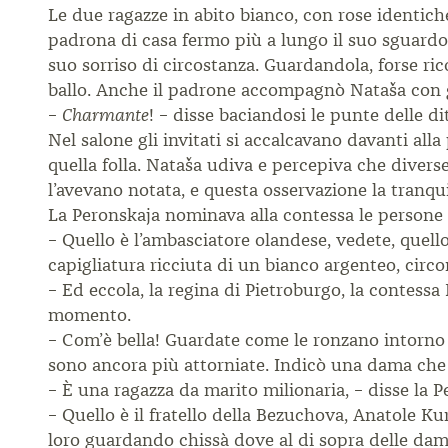
Le due ragazze in abito bianco, con rose identiche 
padrona di casa fermo più a lungo il suo sguardo s
suo sorriso di circostanza. Guardandola, forse ric
ballo. Anche il padrone accompagnò Nataša con gl
–
! – disse baciandosi le punte delle di
Charmante
Nel salone gli invitati si accalcavano davanti alla
quella folla. Nataša udiva e percepiva che diverse
l’avevano notata, e questa osservazione la tranqu
La Peronskaja nominava alla contessa le persone p
– Quello è l’ambasciatore olandese, vedete, quell
capigliatura ricciuta di un bianco argenteo, circ
– Ed eccola, la regina di Pietroburgo, la contess
momento.
– Com’è bella! Guardate come le ronzano intorno ve
sono ancora più attorniate. Indicò una dama che s
– È una ragazza da marito milionaria, – disse la 
– Quello è il fratello della Bezuchova, Anatole Ku
loro guardando chissà dove al di sopra delle dame,