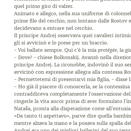
quel primo giro di valzer.
Animato e allegro, nella sua uniforme di colonnello
prime file del cerchio, non lontano dalle Rostov e
decidevano a entrare nel cerchio.
Il principe Andrej osservava quei cavalieri intimi
gli si avvicinò e lo prese per un braccio.
– Voi ballate sempre. Qui c’è la mia
, la g
protégée
– Dove? – chiese Bolkonskij. Avanzò nella direzion
principe Andrej. La riconobbe, indovinò il suo sen
avvicinò con espressione allegra alla contessa Ro
– Permettetemi di presentarvi mia figlia, – disse 
– Ho già il piacere di conoscerla, se la contessin
contraddiceva completamente l’osservazione della 
cingerle la vita ancor prima di aver formulato l’in
Nataša, pronta alla disperazione come all’entusias
«Da tanto ti aspettavo», parve dire quella bambina
mentre alzava la mano e la posava sulla spalla de
Andrej era uno dei migliori ballerini del suo temp