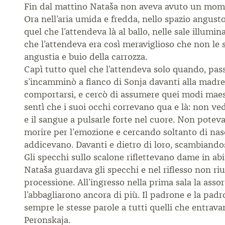
Fin dal mattino Nataša non aveva avuto un moment
Ora nell’aria umida e fredda, nello spazio angus
quel che l’attendeva là al ballo, nelle sale illumin
che l’attendeva era così meraviglioso che non le 
angustia e buio della carrozza.
Capì tutto quel che l’attendeva solo quando, passa
s’incamminò a fianco di Sonja davanti alla madre, 
comportarsi, e cercò di assumere quei modi maest
sentì che i suoi occhi correvano qua e là: non ve
e il sangue a pulsarle forte nel cuore. Non pote
morire per l’emozione e cercando soltanto di nasc
addicevano. Davanti e dietro di loro, scambiandosi
Gli specchi sullo scalone riflettevano dame in abiti
Nataša guardava gli specchi e nel riflesso non riu
processione. All’ingresso nella prima sala la assord
l’abbagliarono ancora di più. Il padrone e la padr
sempre le stesse parole a tutti quelli che entrava
Peronskaja.