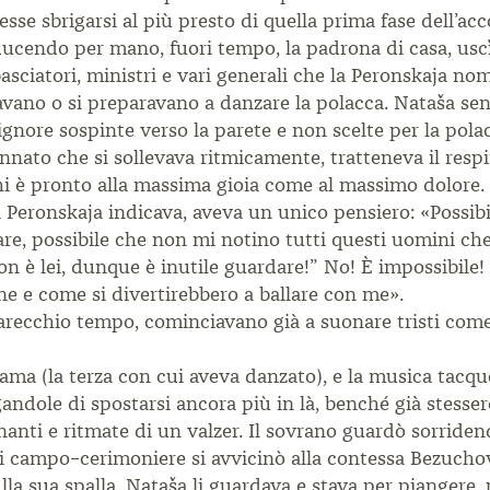
esse sbrigarsi al più presto di quella prima fase dell’acc
ducendo per mano, fuori tempo, la padrona di casa, uscì 
asciatori, ministri e vari generali che la Peronskaja no
vano o si preparavano a danzare la polacca. Nataša sen
nore sospinte verso la parete e non scelte per la polacc
nato che si sollevava ritmicamente, tratteneva il respir
chi è pronto alla massima gioia come al massimo dolore. 
a Peronskaja indicava, aveva un unico pensiero: «Possib
allare, possibile che non mi notino tutti questi uomini 
non è lei, dunque è inutile guardare!” No! È impossibile
ne e come si divertirebbero a ballare con me».
parecchio tempo, cominciavano già a suonare tristi com
 dama (la terza con cui aveva danzato), e la musica tacq
andole di spostarsi ancora più in là, benché già stessero
inanti e ritmate di un valzer. Il sovrano guardò sorriden
 campo–cerimoniere si avvicinò alla contessa Bezuchova 
la sua spalla. Nataša li guardava e stava per piangere, 