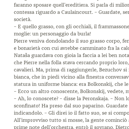
faranno sposare quell’ereditiera. Si parla di mili
contessa riguardo a Caulaincourt. – Guardate, s
società.
– E quello grasso, con gli occhiali, il frammasson
moglie: un personaggio da burla!
Pierre veniva dondolando il suo grasso corpo, fend
e bonarietà con cui avrebbe camminato fra la cal
Nataša guardava con gioia la faccia a lei ben nota
che Pierre nella folla stava cercando proprio loro,
cavalieri. Ma, prima di raggiungerle, Bezuchov si
bianca, che in piedi vicino alla finestra convers
statura in uniforme bianca: era Bolkonskij, che le
– Ecco un altro conoscente, Bolkonskij, vedete, 
– Ah, lo conoscete? – disse la Peronskaja. – Non 
sconfinato! Ha preso dal suo paparino. Guardate com
indicandolo. – Gli direi io il fatto suo, se si co
All’improvviso tutto si mosse, la gente cominciò a
prime note dell’orchestra, entrò il sovrano. Dietr