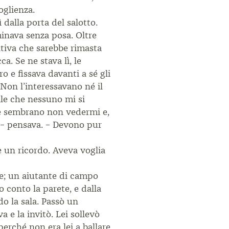
oglienza.
dalla porta del salotto.
minava senza posa. Oltre
tiva che sarebbe rimasta
a. Se ne stava lì, le
o e fissava davanti a sé gli
Non l’interessavano né il
ile che nessuno mi si
che sembrano non vedermi e,
! – pensava. – Devono pur
e un ricordo. Aveva voglia
ue; un aiutante di campo
 conto la parete, e dalla
do la sala. Passò un
e la invitò. Lei sollevò
perché non era lei a ballare