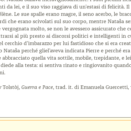
 da lei, e il suo viso raggiava di un’estasi di felicità. I
élène. Le sue spalle erano magre, il seno acerbo, le brac
uardi che erano scivolati sul suo corpo, mentre Nataša
be vergognata molto, se non le avessero assicurato che c
arsi al più presto ai discorsi politici e intelligenti in 
 cerchio d’imbarazzo per lui fastidioso che si era creat
to Nataša perché gliel’aveva indicata Pierre e perché er
abbracciato quella vita sottile, mobile, trepidante, e lei
li diede alla testa: si sentiva rinato e ringiovanito quan
ni.
v Tolstòj,
, trad. it. di Emanuela Guercetti, 
Guerra e Pace