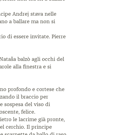
incipe Andrej stava nelle
vano a ballare ma non si
o di essere invitate. Pierre
 Nataša balzò agli occhi del
ole alla finestra e si
chino profondo e cortese che
zando il braccio per
ne sospesa del viso di
scente, felice.
etro le lacrime già pronte,
l cerchio. Il principe
e scarpette da ballo di raso