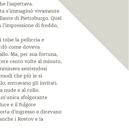
e l’aspettava.
volta s’immaginò vivamente
rillante di Pietroburgo. Quel
 l’impressione di freddo,
tolse la pelliccia e
icordò come doveva
llo. Ma, per sua fortuna,
tere cento volte al minuto,
camminava sentendosi
 modi che più le si
o, entravano gli invitati.
a nude e al collo.
 un’unica sfolgorante
luce e il fulgore
porta d’ingresso e dicevano
anche i Rostov e la