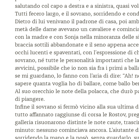
salutando col capo a destra e a sinistra, quasi vol
Tutti fecero largo, e il sovrano, sorridendo e con
Dietro di lui venivano il padrone di casa, poi amb
metà delle dame avevano un cavaliere e comincia
con la madre e con Sonja nella minoranza delle sig
braccia sottili abbandonate e il seno appena accen
occhi lucenti e spaventati, con l’espressione di 
sovrano, né tutte le personalità importanti che l
avvicini, possibile che io non sia fra i primi a b
se mi guardano, lo fanno con l’aria di dire: “Ah! 
sapere quanta voglia ho di ballare, come ballo be
Al suo orecchio le note della polacca, che durò 
di piangere.
Infine il sovrano si fermò vicino alla sua ultima
tutto affannato raggiunse di corsa le Rostov, preg
galleria risuonarono distinte le note caute, trasc
minuto: nessuno cominciava ancora. L’aiutante di
sorridendo la mano e la posò, senza guardarlo, sul