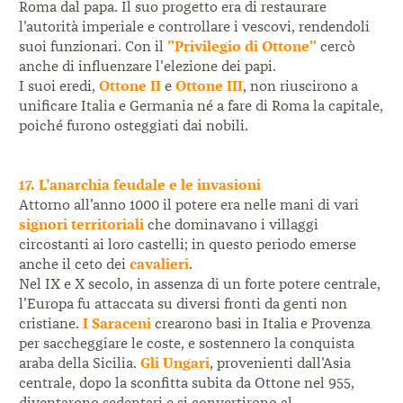
Roma dal papa. Il suo progetto era di restaurare
l'autorità imperiale e controllare i vescovi, rendendoli
suoi funzionari. Con il
"Privilegio di Ottone"
cercò
anche di influenzare l'elezione dei papi.
I suoi eredi,
Ottone II
e
Ottone III
, non riuscirono a
unificare Italia e Germania né a fare di Roma la capitale,
poiché furono osteggiati dai nobili.
17. L’anarchia feudale e le invasioni
Attorno all'anno 1000 il potere era nelle mani di vari
signori territoriali
che dominavano i villaggi
circostanti ai loro castelli; in questo periodo emerse
anche il ceto dei
cavalieri
.
Nel IX e X secolo, in assenza di un forte potere centrale,
l'Europa fu attaccata su diversi fronti da genti non
cristiane.
I Saraceni
crearono basi in Italia e Provenza
per saccheggiare le coste, e sostennero la conquista
araba della Sicilia.
Gli Ungari
, provenienti dall'Asia
centrale, dopo la sconfitta subita da Ottone nel 955,
diventarono sedentari e si convertirono al