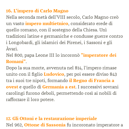
16. L’impero di Carlo Magno
Nella seconda metà dell'VIII secolo, Carlo Magno creò
un vasto
impero multietnico
, considerato erede di
quello romano, con il sostegno della Chiesa. Unì
tradizioni latine e germaniche e condusse guerre contro
i Longobardi, gli islamici dei Pirenei, i Sassoni e gli
Àvari.
Nel 800, papa Leone III lo incoronò
"imperatore dei
Romani"
.
Dopo la sua morte, avvenuta nel 814, l'impero rimase
unito con il figlio
Ludovico
, per poi essere diviso 843
tra i suoi tre nipoti, formando
il Regno di Francia a
ovest
e quello di
Germania a est
. I successivi sovrani
carolingi furono deboli, permettendo così ai nobili di
rafforzare il loro potere.
17. Gli Ottoni e la restaurazione imperiale
Nel 962,
Ottone di Sassonia
fu incoronato imperatore a