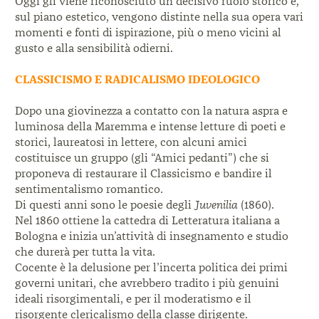
Oggi gli viene riconosciuto un decisivo ruolo storico e,
sul piano estetico, vengono distinte nella sua opera vari
momenti e fonti di ispirazione, più o meno vicini al
gusto e alla sensibilità odierni.
CLASSICISMO E RADICALISMO IDEOLOGICO
Dopo una giovinezza a contatto con la natura aspra e
luminosa della Maremma e intense letture di poeti e
storici, laureatosi in lettere, con alcuni amici
costituisce un gruppo (gli “Amici pedanti”) che si
proponeva di restaurare il Classicismo e bandire il
sentimentalismo romantico.
Di questi anni sono le poesie degli
Juvenilia
(1860).
Nel 1860 ottiene la cattedra di Letteratura italiana a
Bologna e inizia un’attività di insegnamento e studio
che durerà per tutta la vita.
Cocente è la delusione per l’incerta politica dei primi
governi unitari, che avrebbero tradito i più genuini
ideali risorgimentali, e per il moderatismo e il
risorgente clericalismo della classe dirigente.