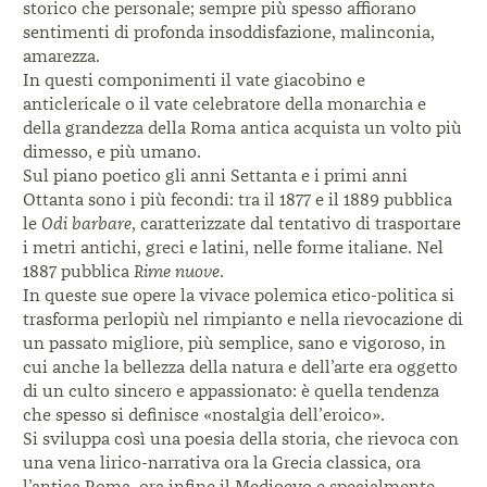
storico che personale; sempre più spesso affiorano
sentimenti di profonda insoddisfazione, malinconia,
amarezza.
In questi componimenti il vate giacobino e
anticlericale o il vate celebratore della monarchia e
della grandezza della Roma antica acquista un volto più
dimesso, e più umano.
Sul piano poetico gli anni Settanta e i primi anni
Ottanta sono i più fecondi: tra il 1877 e il 1889 pubblica
le
Odi barbare
, caratterizzate dal tentativo di trasportare
i metri antichi, greci e latini, nelle forme italiane. Nel
1887 pubblica
Rime nuove
.
In queste sue opere la vivace polemica etico-politica si
trasforma perlopiù nel rimpianto e nella rievocazione di
un passato migliore, più semplice, sano e vigoroso, in
cui anche la bellezza della natura e dell’arte era oggetto
di un culto sincero e appassionato: è quella tendenza
che spesso si definisce «nostalgia dell’eroico».
Si sviluppa così una poesia della storia, che rievoca con
una vena lirico-narrativa ora la Grecia classica, ora
l’antica Roma, ora infine il Medioevo e specialmente