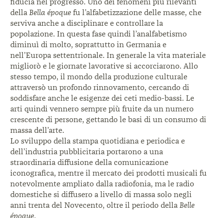
fiducia nel progresso. Uno dei fenomeni più rilevanti
della
Bella époque
fu l’alfabetizzazione delle masse,
che
serviva anche a disciplinare e controllare la
popolazione. In questa fase quindi l’analfabetismo
diminuì di molto, soprattutto in Germania e
nell’Europa settentrionale. In generale la vita materiale
migliorò e le giornate lavorative si accorciarono.
Allo
stesso tempo, il mondo della produzione culturale
attraversò un profondo rinnovamento, cercando di
soddisfare anche le esigenze dei ceti medio-bassi. Le
arti quindi vennero sempre più fruite da un numero
crescente di persone, gettando le basi di un consumo
di
massa dell’arte.
Lo sviluppo della stampa quotidiana e periodica
e
dell’industria pubblicitaria portarono a una
straordinaria diffusione della comunicazione
iconografica, mentre il mercato dei prodotti musicali
fu
notevolmente ampliato dalla radiofonia, ma le
radio
domestiche si diffusero a livello di massa solo
negli
anni trenta del Novecento, oltre il periodo della
Belle
époque
.