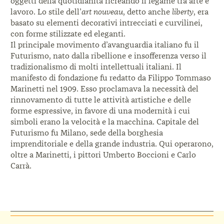
oggetti della quotidianità ricreando il legame
tra arte e
lavoro. Lo stile dell’
art nouveau
, detto anche
liberty
, era
basato su elementi decorativi intrecciati e
curvilinei,
con forme stilizzate ed eleganti.
Il principale movimento d’avanguardia italiano fu
il
Futurismo, nato dalla ribellione e insofferenza
verso il
tradizionalismo di molti intellettuali italiani.
Il
manifesto di fondazione fu redatto da Filippo
Tommaso
Marinetti nel 1909. Esso proclamava
la necessità del
rinnovamento di tutte le attività
artistiche e delle
forme espressive, in favore di
una modernità i cui
simboli erano la velocità e la
macchina. Capitale del
Futurismo fu Milano, sede della
borghesia
imprenditoriale e della grande industria. Qui
operarono,
oltre a Marinetti, i pittori Umberto Boccioni
e Carlo
Carrà.