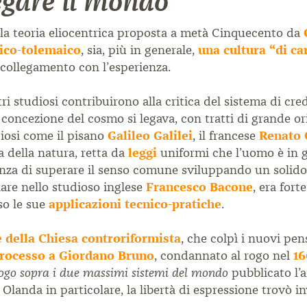
gare il mondo
della teoria eliocentrica proposta a metà Cinquecento da
lico-tolemaico
, sia, più in generale,
una cultura “di ca
a collegamento con l’esperienza.
i studiosi contribuirono alla critica del sistema di cre
concezione del cosmo si legava, con tratti di grande ori
diosi come il pisano
Galileo Galilei
, il francese
Renato
a della natura, retta da
leggi
uniformi che l’uomo è in 
enza di superare il senso comune sviluppando un solid
olare nello studioso inglese
Francesco
Bacone
, era fort
so le sue
applicazioni tecnico-pratiche
.
 della Chiesa controriformista
, che colpì i nuovi pen
rocesso a Giordano Bruno
, condannato al rogo nel
16
pubblicato l’
ogo sopra i due massimi sistemi del mondo
n Olanda in particolare, la libertà di espressione trovò i