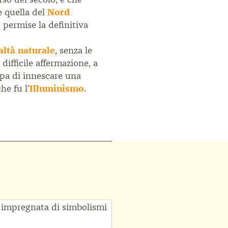
 quella del
Nord
 permise la definitiva
altà naturale
, senza le
ifficile affermazione, a
opa di innescare una
e fu l’
Illuminismo
.
e impregnata di simbolismi