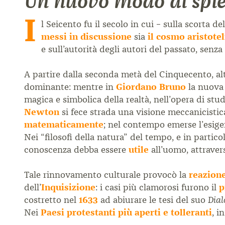
Un nuovo modo di spie
I
l Seicento fu il secolo in cui – sulla scorta 
messi in discussione
sia
il cosmo aristote
e sull’autorità degli autori del passato, senz
A partire dalla seconda metà del Cinquecento, altr
dominante: mentre in
Giordano Bruno
la nuova 
magica e simbolica della realtà, nell’opera di stu
Newton
si fece strada una visione meccanicistic
matematicamente
; nel contempo emerse l’esig
Nei “filosofi della natura” del tempo, e in partic
conoscenza debba essere
utile
all’uomo, attraver
Tale rinnovamento culturale provocò la
reazione
dell’
Inquisizione
: i casi più clamorosi furono il
p
costretto nel
1633
ad abiurare le tesi del suo
Dial
Nei
Paesi protestanti più aperti e tolleranti
, i