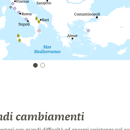
ndi cambiamenti
ostosi con grandi difficoltà ed enormi resistenze nel co