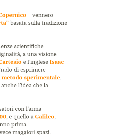
Copernico
– vennero
rta”
basata sulla tradizione
denze scientifiche
ginalità, a una visione
Cartesio
e l’inglese
Isaac
grado di esprimere
o
metodo sperimentale
.
e anche l’idea che la
satori con l’arma
00
, e quello a
Galileo
,
anno prima.
nvece maggiori spazi.