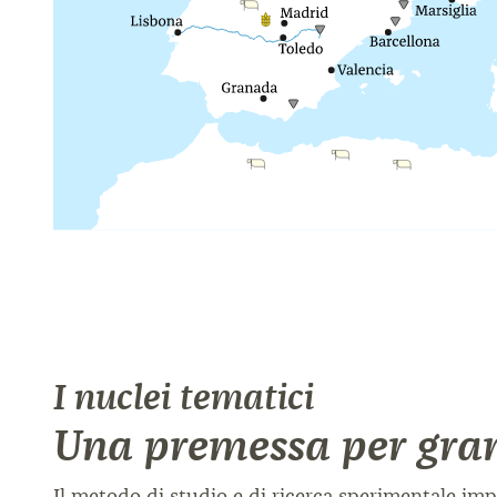
I nuclei tematici
Una premessa per gra
Il metodo di studio e di ricerca sperimentale imp