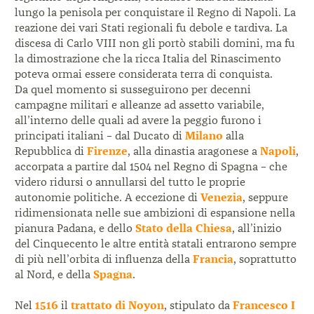
lungo la penisola per conquistare il Regno di Napoli. La
reazione dei vari Stati regionali fu debole e tardiva. La
discesa di Carlo VIII non gli portò stabili domini, ma fu
la dimostrazione che la ricca Italia del Rinascimento
poteva ormai essere considerata terra di conquista.
Da quel momento si susseguirono per decenni
campagne militari e alleanze ad assetto variabile,
all’interno delle quali ad avere la peggio furono i
principati italiani – dal Ducato di
Milano
alla
Repubblica di
Firenze
, alla dinastia aragonese a
Napoli
,
accorpata a partire dal 1504 nel Regno di Spagna – che
videro ridursi o annullarsi del tutto le proprie
autonomie politiche. A eccezione di
Venezia
, seppure
ridimensionata nelle sue ambizioni di espansione nella
pianura Padana, e dello
Stato della Chiesa
, all’inizio
del Cinquecento le altre entità statali entrarono sempre
di più nell’orbita di influenza della
Francia
, soprattutto
al Nord, e della
Spagna
.
Nel
1516
il
trattato di Noyon
, stipulato da
Francesco I