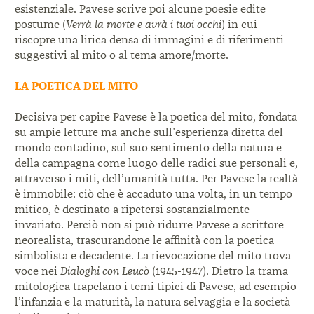
esistenziale. Pavese scrive poi alcune poesie edite
postume (
Verrà la morte e avrà i tuoi occhi
) in cui
riscopre una lirica densa di immagini e di riferimenti
suggestivi al mito o al tema amore/morte.
LA POETICA DEL MITO
Decisiva per capire Pavese è la poetica del mito, fondata
su ampie letture ma anche sull’esperienza diretta del
mondo contadino, sul suo sentimento della natura e
della campagna come luogo delle radici sue personali e,
attraverso i miti, dell’umanità tutta. Per Pavese la realtà
è immobile: ciò che è accaduto una volta, in un tempo
mitico, è destinato a ripetersi sostanzialmente
invariato. Perciò non si può ridurre Pavese a scrittore
neorealista, trascurandone le affinità con la poetica
simbolista e decadente. La rievocazione del mito trova
voce nei
Dialoghi con Leucò
(1945-1947). Dietro la trama
mitologica trapelano i temi tipici di Pavese, ad esempio
l’infanzia e la maturità, la natura selvaggia e la società