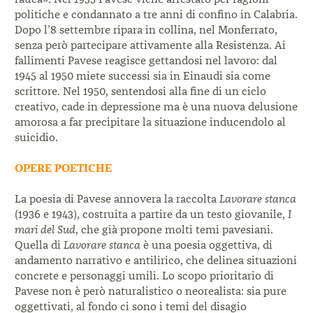
politiche e condannato a tre anni di confino in Calabria.
Dopo l’8 settembre ripara in collina, nel Monferrato,
senza però partecipare attivamente alla Resistenza. Ai
fallimenti Pavese reagisce gettandosi nel lavoro: dal
1945 al 1950 miete successi sia in Einaudi sia come
scrittore. Nel 1950, sentendosi alla fine di un ciclo
creativo, cade in depressione ma è una nuova delusione
amorosa a far precipitare la situazione inducendolo al
suicidio.
OPERE POETICHE
La poesia di Pavese annovera la raccolta
Lavorare stanca
(1936 e 1943), costruita a partire da un testo giovanile,
I
mari del Sud
, che già propone molti temi pavesiani.
Quella di
Lavorare stanca
è una poesia oggettiva, di
andamento narrativo e antilirico, che delinea situazioni
concrete e personaggi umili. Lo scopo prioritario di
Pavese non è però naturalistico o neorealista: sia pure
oggettivati, al fondo ci sono i temi del disagio