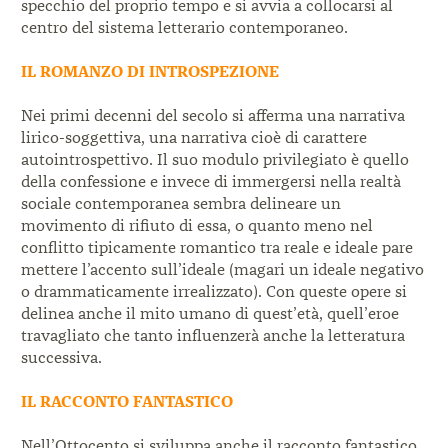
specchio del proprio
tempo e si avvia a collocarsi al
centro del
sistema letterario contemporaneo.
IL ROMANZO DI INTROSPEZIONE
Nei primi decenni del secolo si afferma una
narrativa
lirico-soggettiva, una narrativa cioè
di carattere
autointrospettivo. Il suo modulo
privilegiato è quello
della confessione e invece di
immergersi nella realtà
sociale contemporanea
sembra delineare un
movimento di rifiuto di essa,
o quanto meno nel
conflitto tipicamente romantico
tra reale e ideale pare
mettere l’accento sull’ideale (
magari un ideale negativo
o drammaticamente
irrealizzato). Con queste opere si
delinea anche il
mito umano di quest’età, quell’eroe
travagliato che
tanto influenzerà anche la letteratura
successiva.
IL RACCONTO FANTASTICO
Nell’Ottocento si sviluppa anche il racconto
fantastico,