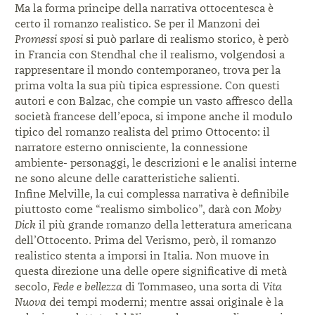
Ma la forma principe della narrativa ottocentesca
è
certo il romanzo realistico. Se per il Manzoni
dei
Promessi sposi
si può parlare di realismo
storico, è però
in Francia con Stendhal che il
realismo, volgendosi a
rappresentare il mondo
contemporaneo, trova per la
prima volta la sua più
tipica espressione. Con questi
autori e con Balzac,
che compie un vasto affresco della
società francese
dell’epoca, si impone anche il modulo
tipico del
romanzo realista del primo Ottocento: il
narratore
esterno onnisciente, la connessione
ambiente-
personaggi, le descrizioni e le analisi interne
ne sono
alcune delle caratteristiche salienti.
Infine Melville, la cui complessa narrativa è
definibile
piuttosto come “realismo simbolico”,
darà con
Moby
Dick
il più grande romanzo della
letteratura americana
dell’Ottocento.
Prima del Verismo, però, il romanzo
realistico stenta
a imporsi in Italia. Non muove in
questa direzione
una delle opere significative di metà
secolo,
Fede e
bellezza
di Tommaseo, una sorta di
Vita
Nuova
dei
tempi moderni; mentre assai originale è la